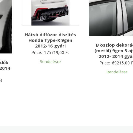
Hátsó diffúzor díszítés
Honda Type-R 9gen
B oszlop dekorá
2012-16 gyári
(metál) 9gen 5 a
Price:
175719,00
Ft
2012- 2014 gyá
Rendelésre
édők
Price:
69215,00
F
 2014
Rendelésre
Ft