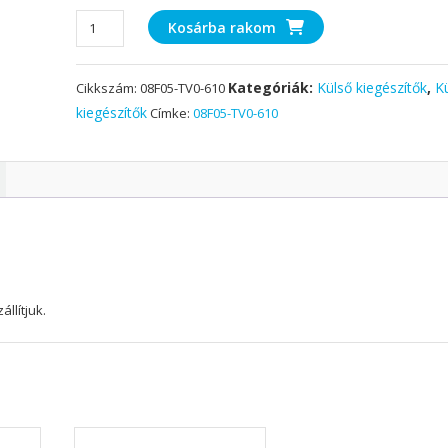
Küszöb
Kosárba rakom
díszítés
Civic
Kategóriák:
Külső kiegészítők
,
K
Cikkszám:
08F05-TV0-610
9gen
5
kiegészítők
Címke:
08F05-TV0-610
ajtós
2012-
2016
gyári
mennyiség
llítjuk.