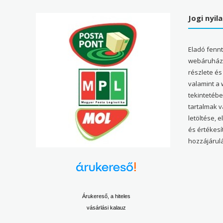
Jogi nyil
Eladó fenn
webáruház 
részlete és
valamint a
tekintetéb
tartalmak 
letöltése, 
és értékesí
hozzájárulá
Árukereső, a hiteles
vásárlási kalauz