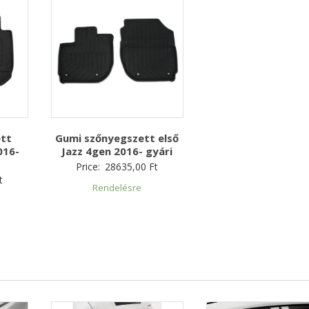
ett
Gumi szőnyegszett első
016-
Jazz 4gen 2016- gyári
Price:
28635,00
Ft
t
Rendelésre