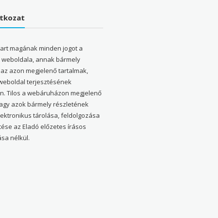
atkozat
tart magának minden jogot a
weboldala, annak bármely
 az azon megjelenő tartalmak,
 weboldal terjesztésének
en. Tilos a webáruházon megjelenő
vagy azok bármely részletének
elektronikus tárolása, feldolgozása
tése az Eladó előzetes írásos
sa nélkül.