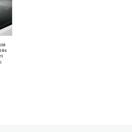
ció
jtós
ri
t