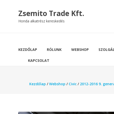
Skip
to
Zsemito Trade Kft.
content
Honda alkatrész kereskedés
KEZDŐLAP
RÓLUNK
WEBSHOP
SZOLGÁ
KAPCSOLAT
Kezdőlap
/
Webshop
/
Civic
/
2012-2016 9. gener