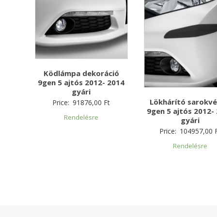
Ködlámpa dekoráció
9gen 5 ajtós 2012- 2014
gyári
Lökhárító sarokv
Price:
91876,00
Ft
9gen 5 ajtós 2012-
Rendelésre
gyári
Price:
104957,00
Rendelésre