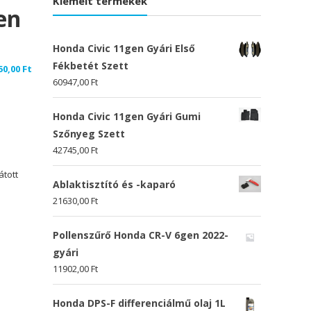
Kiemelt termékek
en
Honda Civic 11gen Gyári Első
Fékbetét Szett
50,00
Ft
60947,00
Ft
Honda Civic 11gen Gyári Gumi
Szőnyeg Szett
42745,00
Ft
átott
Ablaktisztító és -kaparó
21630,00
Ft
Pollenszűrő Honda CR-V 6gen 2022-
gyári
11902,00
Ft
Honda DPS-F differenciálmű olaj 1L