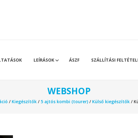
LTATÁSOK
LEÍRÁSOK
ÁSZF
SZÁLLÍTÁSI FELTÉTEL
WEBSHOP
áció
/
Kiegészítők
/
5 ajtós kombi (tourer)
/
Külső kiegészítők
/ K