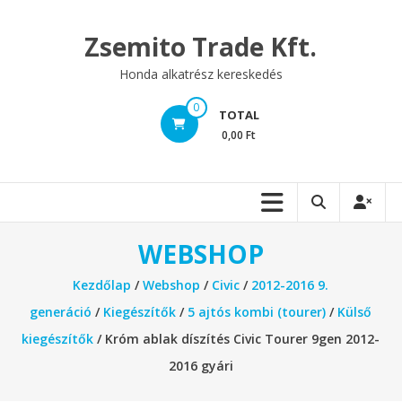
Skip
to
Zsemito Trade Kft.
content
Honda alkatrész kereskedés
0
TOTAL
0,00 Ft
WEBSHOP
Kezdőlap
/
Webshop
/
Civic
/
2012-2016 9.
generáció
/
Kiegészítők
/
5 ajtós kombi (tourer)
/
Külső
kiegészítők
/ Króm ablak díszítés Civic Tourer 9gen 2012-
2016 gyári