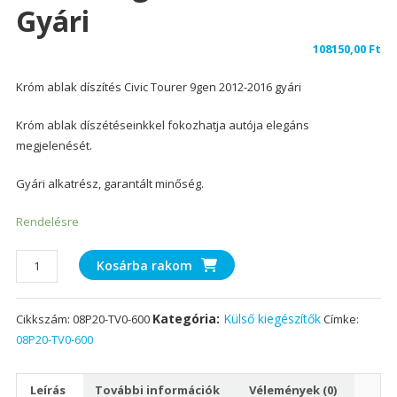
Gyári
108150,00
Ft
Króm ablak díszítés Civic Tourer 9gen 2012-2016 gyári
Króm ablak díszétéseinkkel fokozhatja autója elegáns
megjelenését.
Gyári alkatrész, garantált minőség.
Rendelésre
Króm
Kosárba rakom
ablak
díszítés
Kategória:
Külső kiegészítők
Cikkszám:
08P20-TV0-600
Címke:
Civic
08P20-TV0-600
Tourer
9gen
2012-
Leírás
További információk
Vélemények (0)