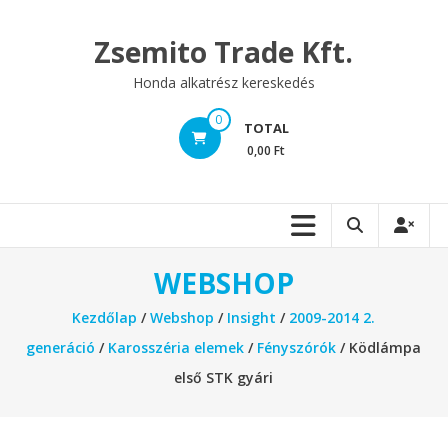
Skip
to
Zsemito Trade Kft.
content
Honda alkatrész kereskedés
0
TOTAL
0,00 Ft
WEBSHOP
Kezdőlap
/
Webshop
/
Insight
/
2009-2014 2.
generáció
/
Karosszéria elemek
/
Fényszórók
/ Ködlámpa
első STK gyári