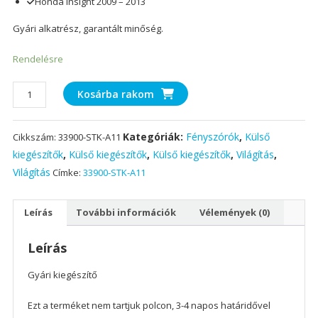
Honda Insight 2009 – 2013
Gyári alkatrész, garantált minőség.
Rendelésre
Ködlámpa
Kosárba rakom
első
STK
Kategóriák:
Fényszórók
,
Külső
Cikkszám:
33900-STK-A11
gyári
mennyiség
kiegészítők
,
Külső kiegészítők
,
Külső kiegészítők
,
Világítás
,
Világítás
Címke:
33900-STK-A11
Leírás
További információk
Vélemények (0)
Leírás
Gyári kiegészítő
Ezt a terméket nem tartjuk polcon, 3-4 napos határidővel