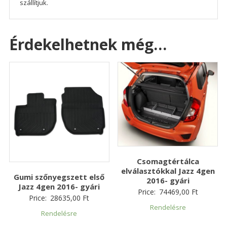
szállítjuk.
Érdekelhetnek még…
Csomagtértálca
elválasztókkal Jazz 4gen
Gumi szőnyegszett első
2016- gyári
Jazz 4gen 2016- gyári
Price:
74469,00
Ft
Price:
28635,00
Ft
Rendelésre
Rendelésre