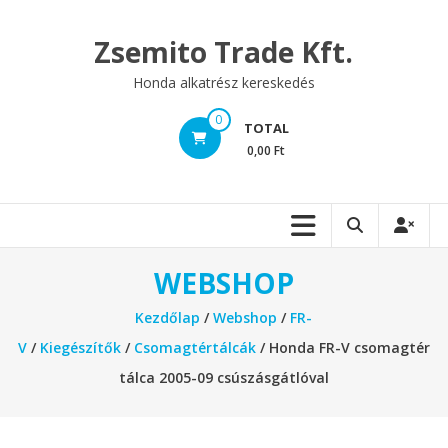
Skip
to
Zsemito Trade Kft.
content
Honda alkatrész kereskedés
0
TOTAL
0,00 Ft
WEBSHOP
Kezdőlap
/
Webshop
/
FR-
V
/
Kiegészítők
/
Csomagtértálcák
/ Honda FR-V csomagtér
tálca 2005-09 csúszásgátlóval