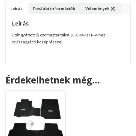
2005-
Leírás
További információk
Vélemények (0)
09
csúszásgátlóval
Leírás
mennyiség
Utángyártott új csomagtér tálca 2005-09-ig FR-V-hez
csúszásgátló középrésszel.
Érdekelhetnek még…