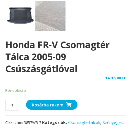
Honda FR-V Csomagtér
Tálca 2005-09
Csúszásgátlóval
14015,00
Ft
Rendelésre
Honda
Kosárba rakom
FR-
V
Kategóriák:
Csomagtértálcák
,
Szőnyegek
Cikkszám:
3857WB-7
csomagtér
tálca