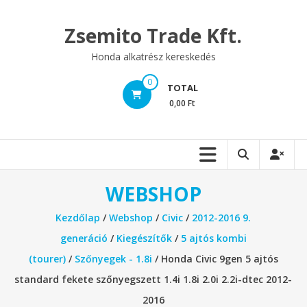
Skip
to
Zsemito Trade Kft.
content
Honda alkatrész kereskedés
0
TOTAL
0,00 Ft
WEBSHOP
Kezdőlap
/
Webshop
/
Civic
/
2012-2016 9.
generáció
/
Kiegészítők
/
5 ajtós kombi
(tourer)
/
Szőnyegek - 1.8i
/ Honda Civic 9gen 5 ajtós
standard fekete szőnyegszett 1.4i 1.8i 2.0i 2.2i-dtec 2012-
2016