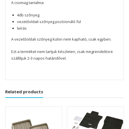
2.0i
A csomag tartalma:
2.2i-
dtec
4db szőnyeg
2012-
vezetőoldali szőnyeg pozícionáló fül
2016
leírás
mennyiség
A vezetőoldali szőnyeg külön nem kapható, csak egyben.
Ezt a terméket nem tartjuk készleten, csak megrendelésre
szállítjuk 2-3 napos határidővel.
Related products