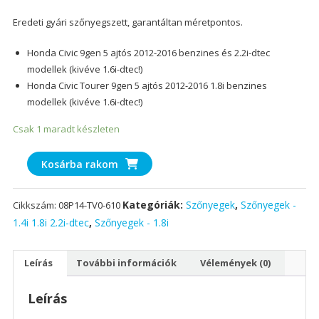
Eredeti gyári szőnyegszett, garantáltan méretpontos.
Honda Civic 9gen 5 ajtós 2012-2016 benzines és 2.2i-dtec
modellek (kivéve 1.6i-dtec!)
Honda Civic Tourer 9gen 5 ajtós 2012-2016 1.8i benzines
modellek (kivéve 1.6i-dtec!)
Csak 1 maradt készleten
Honda
Kosárba rakom
Civic
9gen
Kategóriák:
Szőnyegek
,
Szőnyegek -
Cikkszám:
08P14-TV0-610
5
1.4i 1.8i 2.2i-dtec
,
Szőnyegek - 1.8i
ajtós
standard
fekete
Leírás
További információk
Vélemények (0)
szőnyegszett
1.4i
Leírás
1.8i