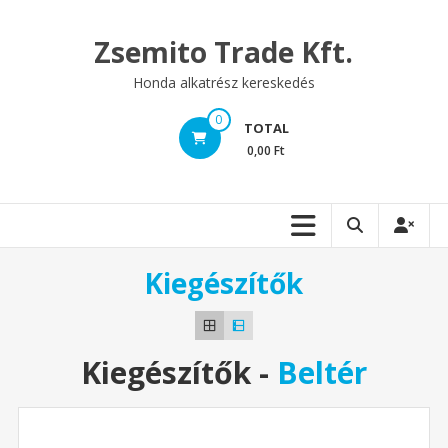
Skip
to
Zsemito Trade Kft.
content
Honda alkatrész kereskedés
0
TOTAL
0,00 Ft
Kiegészítők
Kiegészítők
-
Beltér