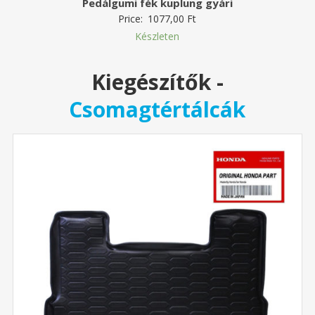
Pedálgumi fék kuplung gyári
Price:
1077,00
Ft
Készleten
Kiegészítők
-
Csomagtértálcák