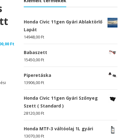
Kiemelt termékek
s
tt
Honda Civic 11gen Gyári Ablaktörlő
Lapát
14948,00
Ft
00,00
Ft
Babaszett
15450,00
Ft
Piperetáska
lési
13906,00
Ft
Honda Civic 11gen Gyári Szőnyeg
Szett ( Standard )
28120,00
Ft
)
Honda MTF-3 váltóolaj 1L gyári
13070,00
Ft