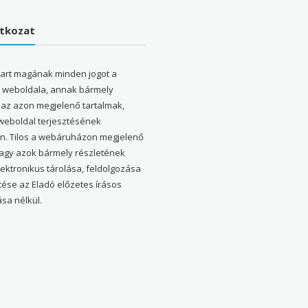
atkozat
tart magának minden jogot a
weboldala, annak bármely
 az azon megjelenő tartalmak,
 weboldal terjesztésének
en. Tilos a webáruházon megjelenő
vagy azok bármely részletének
elektronikus tárolása, feldolgozása
tése az Eladó előzetes írásos
sa nélkül.