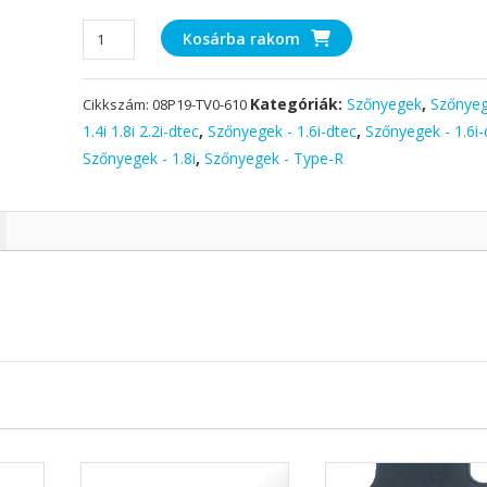
Honda
Kosárba rakom
Civic
9gen
Kategóriák:
Szőnyegek
,
Szőnyeg
Cikkszám:
08P19-TV0-610
5
ajtós
1.4i 1.8i 2.2i-dtec
,
Szőnyegek - 1.6i-dtec
,
Szőnyegek - 1.6i-
gumi
Szőnyegek - 1.8i
,
Szőnyegek - Type-R
hátsó
szőnyegszett
2012-
2016
mennyiség