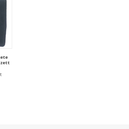
kete
szett
t