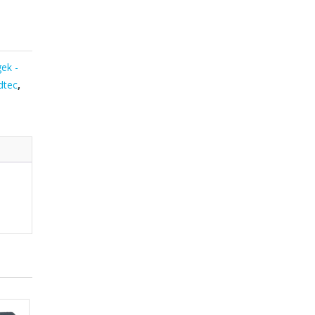
ek -
dtec
,