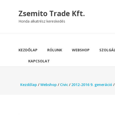
Skip
to
Zsemito Trade Kft.
content
Honda alkatrész kereskedés
KEZDŐLAP
RÓLUNK
WEBSHOP
SZOLGÁ
KAPCSOLAT
Kezdőlap
/
Webshop
/
Civic
/
2012-2016 9. generáció