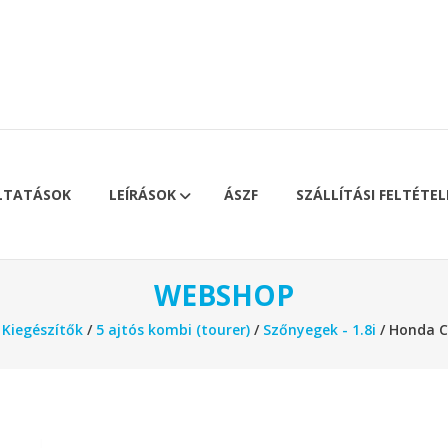
LTATÁSOK
LEÍRÁSOK
ÁSZF
SZÁLLÍTÁSI FELTÉTEL
WEBSHOP
/
Kiegészítők
/
5 ajtós kombi (tourer)
/
Szőnyegek - 1.8i
/ Honda C