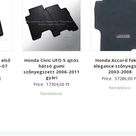
 első
Honda Accord fe
Honda Civic UFO 5 ajtós
-07
elegance szőnyeg
hátsó gumi
2003-2008
szőnyegszett 2006-2011
gyári
t
Price:
37286,00
F
Price:
17304,00
Ft
Rendelésre
Rendelésre