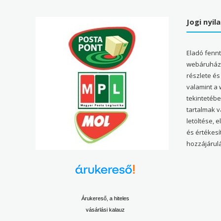
Jogi nyil
Eladó fenn
webáruház 
részlete és
valamint a
tekintetéb
tartalmak 
letöltése, 
és értékesí
hozzájárulá
Árukereső, a hiteles
vásárlási kalauz