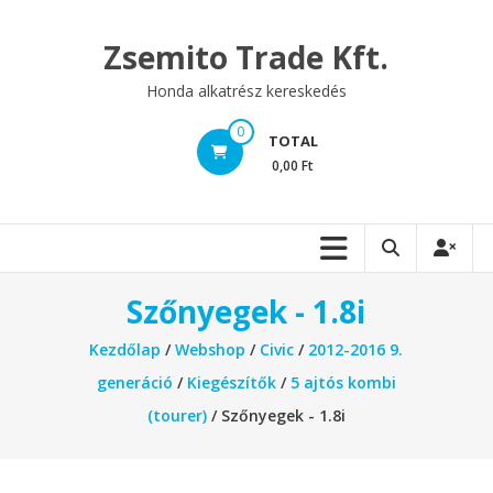
Skip
to
Zsemito Trade Kft.
content
Honda alkatrész kereskedés
0
TOTAL
0,00 Ft
Szőnyegek - 1.8i
Kezdőlap
/
Webshop
/
Civic
/
2012-2016 9.
generáció
/
Kiegészítők
/
5 ajtós kombi
(tourer)
/ Szőnyegek - 1.8i