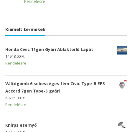
Rendelésre
Kiemelt termékek
Honda Civic 11gen Gyári Ablaktörlő Lapát
14948,00
Ft
Rendelésre
Váltógomb 6 sebességes fém Civic Type-R EP3
Accord 7gen Type-S gyári
60715,00
Ft
Rendelésre
Knirps esernyő
18026,00
Ft