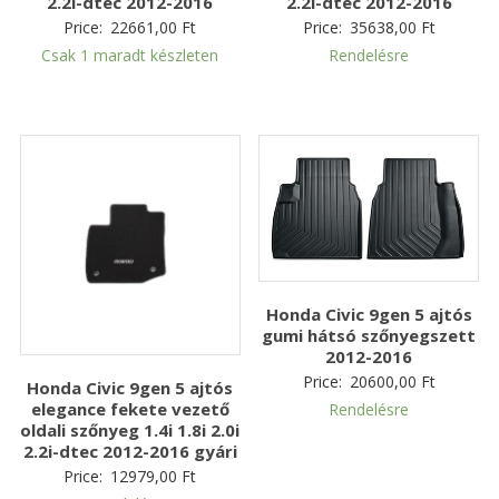
2.2i-dtec 2012-2016
2.2i-dtec 2012-2016
Price:
22661,00
Ft
Price:
35638,00
Ft
Csak 1 maradt készleten
Rendelésre
Honda Civic 9gen 5 ajtós
gumi hátsó szőnyegszett
2012-2016
Price:
20600,00
Ft
Honda Civic 9gen 5 ajtós
elegance fekete vezető
Rendelésre
oldali szőnyeg 1.4i 1.8i 2.0i
2.2i-dtec 2012-2016 gyári
Price:
12979,00
Ft