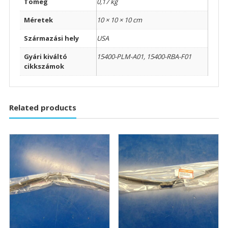
Tömeg
0,17 kg
Méretek
10 × 10 × 10 cm
Származási hely
USA
Gyári kiváltó
15400-PLM-A01, 15400-RBA-F01
cikkszámok
Related products