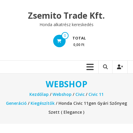
Skip
to
Zsemito Trade Kft.
content
Honda alkatrész kereskedés
0
TOTAL
0,00 Ft
WEBSHOP
Kezdőlap
/
Webshop
/
Civic
/
Civic 11
Generáció
/
Kiegészítők
/ Honda Civic 11gen Gyári Szőnyeg
Szett ( Elegance )