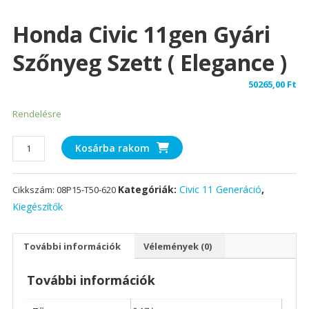
Honda Civic 11gen Gyári
Szőnyeg Szett ( Elegance )
50265,00
Ft
Rendelésre
Honda
Kosárba rakom
Civic
11gen
Kategóriák:
Civic 11 Generáció
,
Cikkszám:
08P15-T50-620
Gyári
Szőnyeg
Kiegészítők
Szett
(
További információk
Vélemények (0)
Elegance
)
További információk
mennyiség