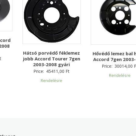
ccord
2008
Hátsó porvédő féklemez
Hővédő lemez bal 
t
jobb Accord Tourer 7gen
Accord 7gen 2003
2003-2008 gyári
Price:
30014,00
F
Price:
45411,00
Ft
Rendelésre
Rendelésre