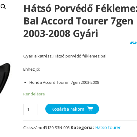
Hátsó Porvédő Fékleme
Bal Accord Tourer 7gen
2003-2008 Gyári
454
Gyári alkatrész, Hátsó porvédő féklemez bal
Ehhez jó:
Honda Accord Tourer 7gen 2003-2008
Rendelésre
Hátsó
Kosárba rakom
porvédő
féklemez
Kategória:
Hátsó tourer
Cikkszám:
43120-S3N-003
bal
Accord