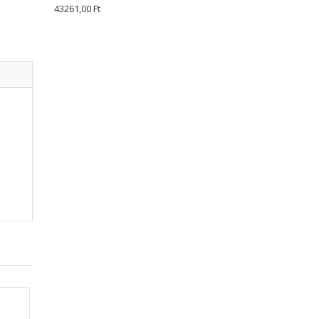
43261,00
Ft