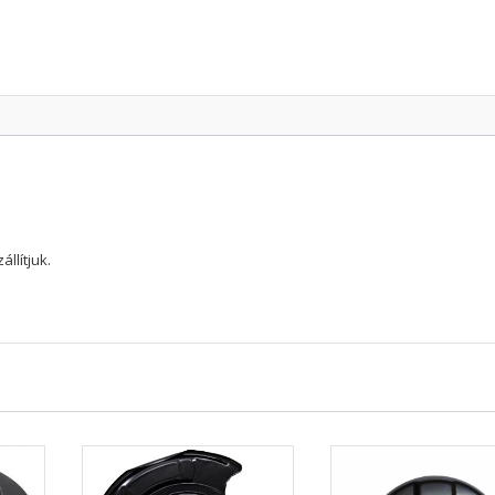
Tourer
7gen
2003-
2008
gyári
mennyiség
llítjuk.