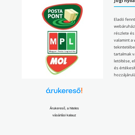
Jogi nyil
Eladó fenn
webáruház 
részlete és
valamint a
tekintetéb
tartalmak 
letöltése, 
és értékesí
hozzájárulá
Árukereső, a hiteles
vásárlási kalauz