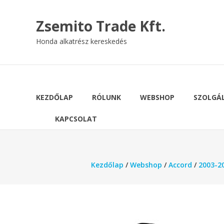
Skip
to
Zsemito Trade Kft.
content
Honda alkatrész kereskedés
KEZDŐLAP
RÓLUNK
WEBSHOP
SZOLGÁ
KAPCSOLAT
Kezdőlap
/
Webshop
/
Accord
/
2003-20