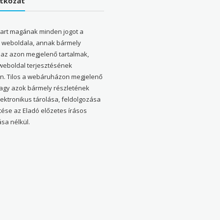
atkozat
tart magának minden jogot a
weboldala, annak bármely
 az azon megjelenő tartalmak,
 weboldal terjesztésének
en. Tilos a webáruházon megjelenő
vagy azok bármely részletének
elektronikus tárolása, feldolgozása
tése az Eladó előzetes írásos
sa nélkül.