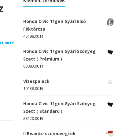
Kiemelt termékek
z
Honda Civic 11gen Gyári Első
Féktárcsa
46188,00
Ft
11,00
Ft
Honda Civic 11gen Gyári Szőnyeg
Szett ( Prémium )
68083,00
Ft
Vizespalack
10138,00
Ft
Honda Civic 11gen Gyári Szőnyeg
Szett ( Standard )
28120,00
Ft
Il Bisonte szemüvegtok