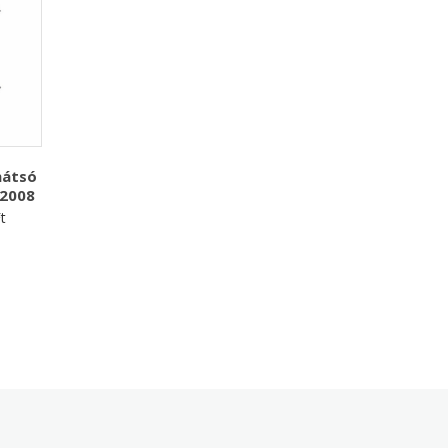
hátsó
-2008
t