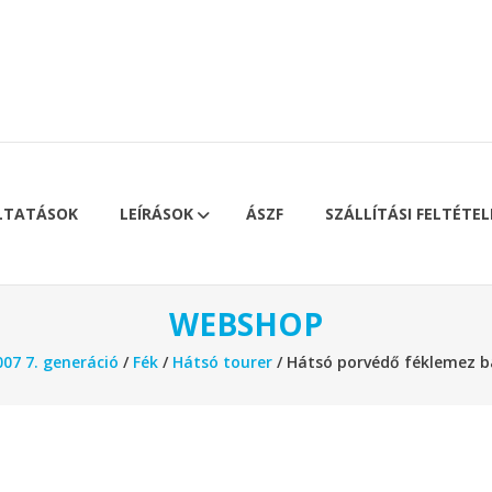
LTATÁSOK
LEÍRÁSOK
ÁSZF
SZÁLLÍTÁSI FELTÉTEL
WEBSHOP
07 7. generáció
/
Fék
/
Hátsó tourer
/ Hátsó porvédő féklemez ba