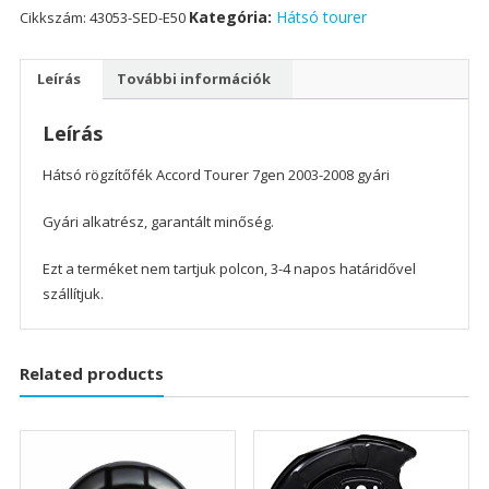
Kategória:
Hátsó tourer
Cikkszám:
43053-SED-E50
Tourer
7gen
2003-
Leírás
További információk
2008
gyári
Leírás
mennyiség
Hátsó rögzítőfék Accord Tourer 7gen 2003-2008 gyári
Gyári alkatrész, garantált minőség.
Ezt a terméket nem tartjuk polcon, 3-4 napos határidővel
szállítjuk.
Related products