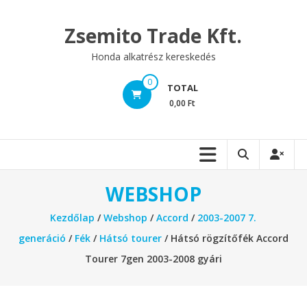
Skip
to
Zsemito Trade Kft.
content
Honda alkatrész kereskedés
0
TOTAL
0,00 Ft
WEBSHOP
Kezdőlap
/
Webshop
/
Accord
/
2003-2007 7.
generáció
/
Fék
/
Hátsó tourer
/ Hátsó rögzítőfék Accord
Tourer 7gen 2003-2008 gyári