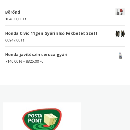
Börőnd
104031,00
Ft
Honda Civic 11gen Gyári Első Fékbetét Szett
60947,00
Ft
Honda javítószín ceruza gyári
7140,00
Ft
–
8325,00
Ft