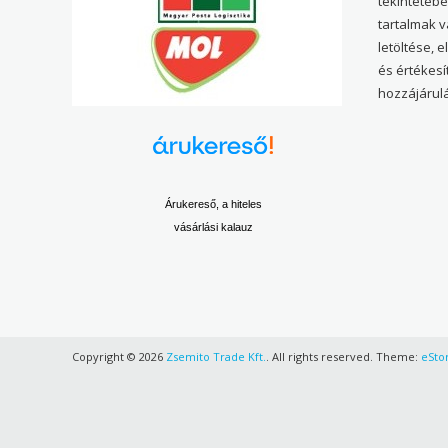
tekintetéb
tartalmak 
letöltése, 
és értékesí
hozzájárulá
Árukereső, a hiteles
vásárlási kalauz
Copyright © 2026
Zsemito Trade Kft.
. All rights reserved. Theme:
eSto