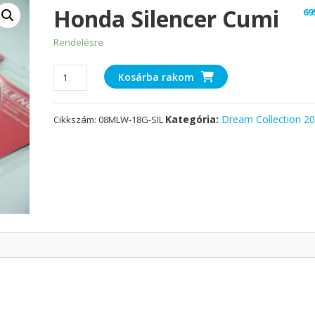
Honda Silencer Cumi
69
Rendelésre
Honda
Kosárba rakom
Silencer
Cumi
Kategória:
Dream Collection 2
Cikkszám:
08MLW-18G-SIL
mennyiség