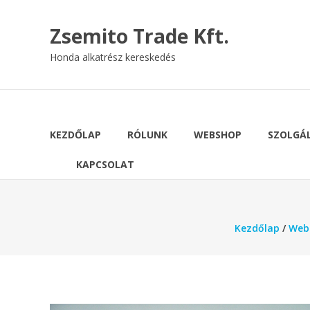
Skip
to
Zsemito Trade Kft.
content
Honda alkatrész kereskedés
KEZDŐLAP
RÓLUNK
WEBSHOP
SZOLGÁ
KAPCSOLAT
Kezdőlap
/
Web