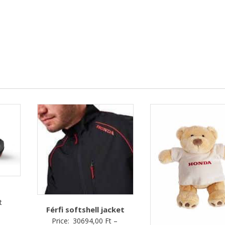
t
Férfi softshell jacket
Price:
30694,00
Ft
–