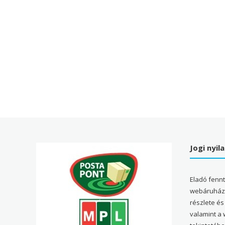
Jogi nyil
Eladó fenn
webáruház 
részlete és
valamint a