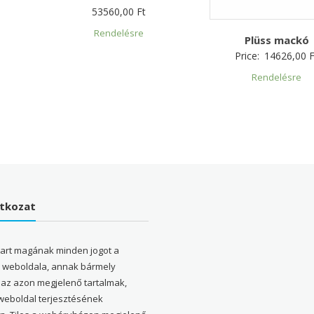
53560,00
Ft
Rendelésre
Plüss mackó
Price:
14626,00
F
Rendelésre
atkozat
tart magának minden jogot a
weboldala, annak bármely
 az azon megjelenő tartalmak,
 weboldal terjesztésének