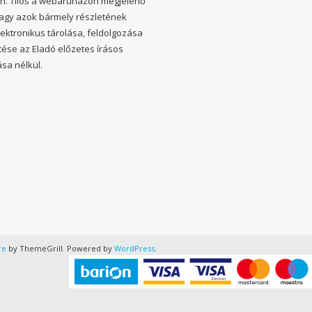
en. Tilos a webáruházon megjelenő
vagy azok bármely részletének
elektronikus tárolása, feldolgozása
tése az Eladó előzetes írásos
sa nélkül.
re
by ThemeGrill. Powered by
WordPress
.