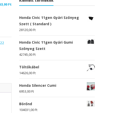
Kiemelt termékek
53,00
Ft
Honda Civic 11gen Gyári Szőnyeg
Szett ( Standard )
28120,00
Ft
Honda Civic 11gen Gyári Gumi
022
Szőnyeg Szett
42745,00
Ft
Töltőkábel
14626,00
Ft
Honda Silencer Cumi
6953,00
Ft
Börőnd
104031,00
Ft