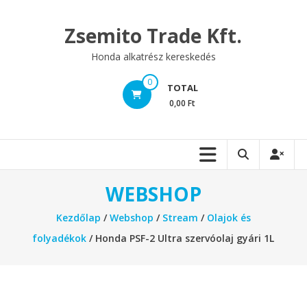
Skip
to
Zsemito Trade Kft.
content
Honda alkatrész kereskedés
0
TOTAL
0,00 Ft
WEBSHOP
Kezdőlap
/
Webshop
/
Stream
/
Olajok és
folyadékok
/ Honda PSF-2 Ultra szervóolaj gyári 1L