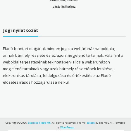
vásárlási kalauz
Jogi nyilatkozat
Eladó fenntart magának minden jogot a webáruház weboldala,
annak bármely részlete és az azon megjelenő tartalmak, valamint a
weboldal terjesztésének tekintetében. Tilos a webáruházon
megjelenő tartalmak vagy azok bármely részletének letöltése,
elektronikus tárolása, feldolgozása és értékesítése az Eladó
előzetes írásos hozzájárulása nélkül.
Copyright © 2026
Zsemito Trade Kft.
. All rights reserved. Theme:
eStore
by ThemeGrill. Powered
by
WordPress
.