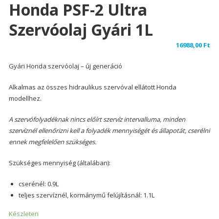
Honda PSF-2 Ultra
Szervóolaj Gyári 1L
16988,00
Ft
Gyári Honda szervóolaj – új generáció
Alkalmas az összes hidraulikus szervóval ellátott Honda
modellhez.
A szervófolyadéknak nincs előírt szervíz intervalluma, minden
szervíznél ellenőrizni kell a folyadék mennyiségét és állapotát, cserélni
ennek megfelelően szükséges.
Szükséges mennyiség (általában):
cserénél: 0.9L
teljes szervíznél, kormánymű felújításnál: 1.1L
Készleten