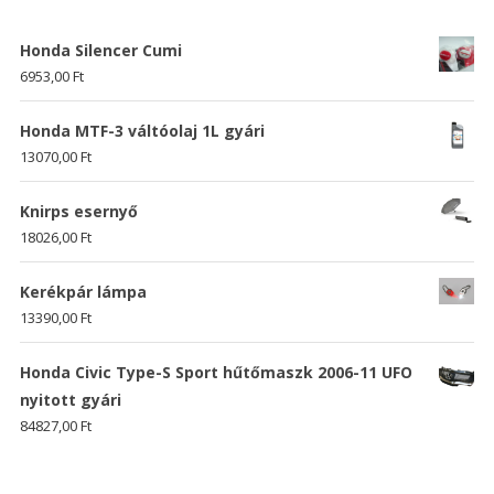
Honda Silencer Cumi
6953,00
Ft
Honda MTF-3 váltóolaj 1L gyári
13070,00
Ft
Knirps esernyő
18026,00
Ft
Kerékpár lámpa
13390,00
Ft
Honda Civic Type-S Sport hűtőmaszk 2006-11 UFO
nyitott gyári
84827,00
Ft