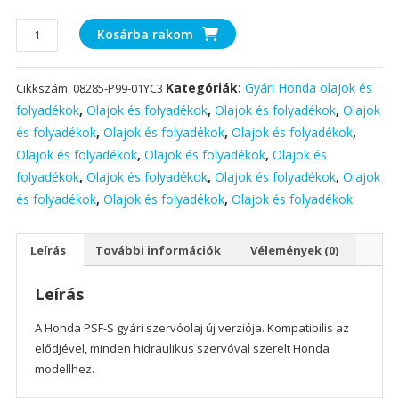
Honda
Kosárba rakom
PSF-
2
Kategóriák:
Gyári Honda olajok és
Cikkszám:
08285-P99-01YC3
Ultra
szervóolaj
folyadékok
,
Olajok és folyadékok
,
Olajok és folyadékok
,
Olajok
gyári
és folyadékok
,
Olajok és folyadékok
,
Olajok és folyadékok
,
1L
Olajok és folyadékok
,
Olajok és folyadékok
,
Olajok és
mennyiség
folyadékok
,
Olajok és folyadékok
,
Olajok és folyadékok
,
Olajok
és folyadékok
,
Olajok és folyadékok
,
Olajok és folyadékok
Leírás
További információk
Vélemények (0)
Leírás
A Honda PSF-S gyári szervóolaj új verziója. Kompatibilis az
elődjével, minden hidraulikus szervóval szerelt Honda
modellhez.