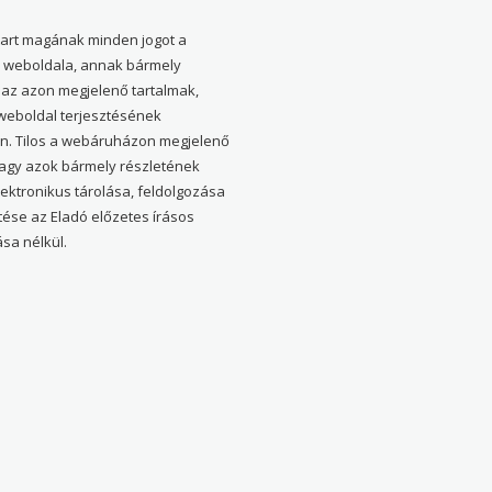
tart magának minden jogot a
weboldala, annak bármely
 az azon megjelenő tartalmak,
 weboldal terjesztésének
en. Tilos a webáruházon megjelenő
vagy azok bármely részletének
elektronikus tárolása, feldolgozása
tése az Eladó előzetes írásos
sa nélkül.