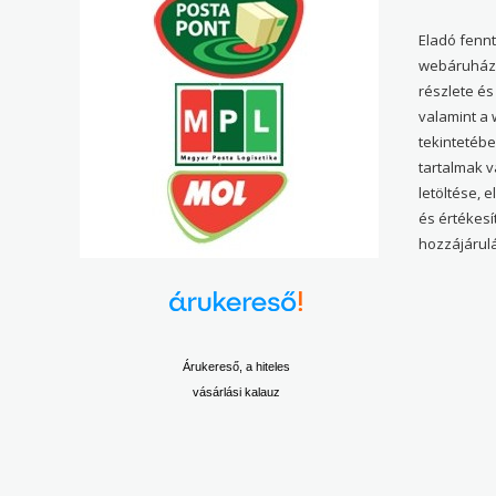
Eladó fenn
webáruház 
részlete és
valamint a
tekintetéb
tartalmak 
letöltése, 
és értékesí
hozzájárulá
Árukereső, a hiteles
vásárlási kalauz