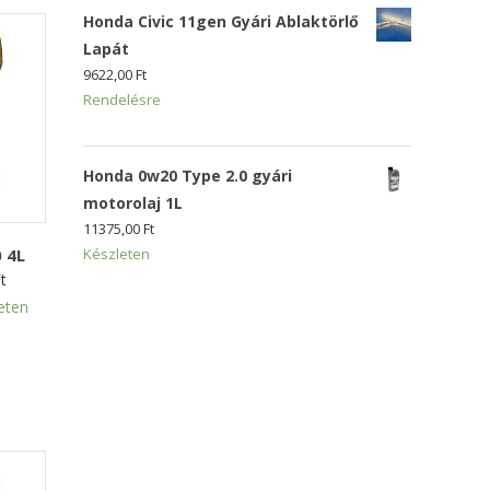
Honda Civic 11gen Gyári Ablaktörlő
Lapát
9622,00
Ft
Rendelésre
Honda 0w20 Type 2.0 gyári
motorolaj 1L
11375,00
Ft
 4L
Készleten
t
eten