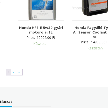
t
Honda HFS-E 5w30 gyári
Honda Fagyálló Ty
motorolaj 1L
All Season Coolant 
5L
Price:
10202,00
Ft
Price:
14858,00
F
Készleten
Készleten
1
2
→
atkozat