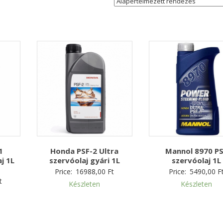
1
Honda PSF-2 Ultra
Mannol 8970 P
j 1L
szervóolaj gyári 1L
szervóolaj 1L
Price:
16988,00
Ft
Price:
5490,00
F
t
Készleten
Készleten