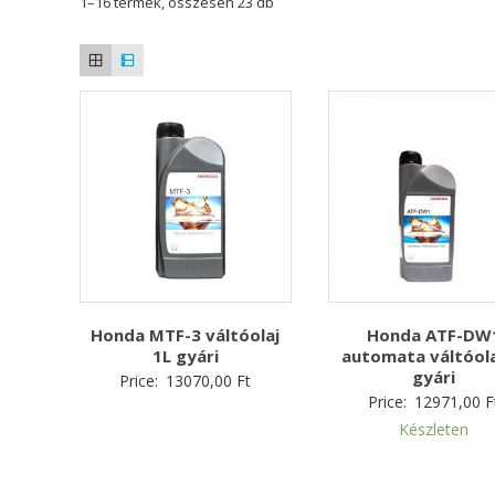
1–16 termék, összesen 23 db
Honda MTF-3 váltóolaj
Honda ATF-DW
1L gyári
automata váltóola
gyári
Price:
13070,00
Ft
Price:
12971,00
F
Készleten