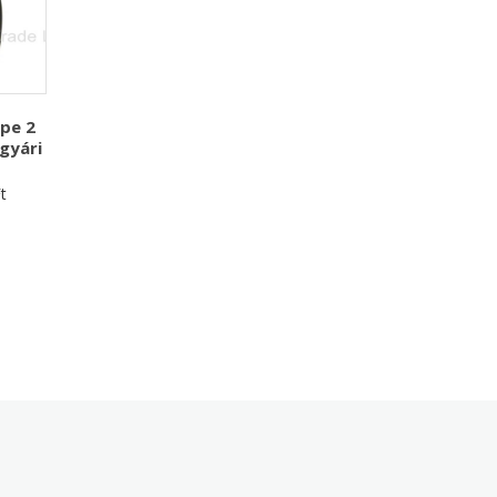
pe 2
gyári
t