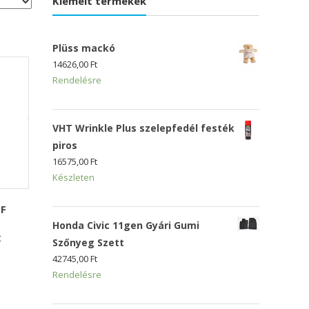
Kiemelt termékek
Plüss mackó
14626,00
Ft
Rendelésre
VHT Wrinkle Plus szelepfedél festék
piros
16575,00
Ft
Készleten
SF
Honda Civic 11gen Gyári Gumi
t
Szőnyeg Szett
42745,00
Ft
Rendelésre