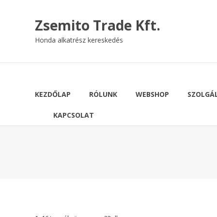
Skip
to
Zsemito Trade Kft.
content
Honda alkatrész kereskedés
KEZDŐLAP
RÓLUNK
WEBSHOP
SZOLGÁ
KAPCSOLAT