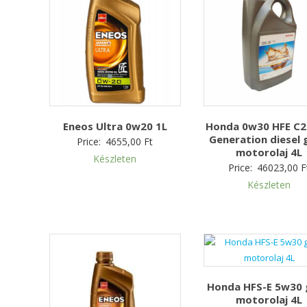
Eneos Ultra 0w20 1L
Honda 0w30 HFE C
Generation diesel 
Price:
4655,00
Ft
motorolaj 4L
Készleten
Price:
46023,00
F
Készleten
Honda HFS-E 5w30 
motorolaj 4L