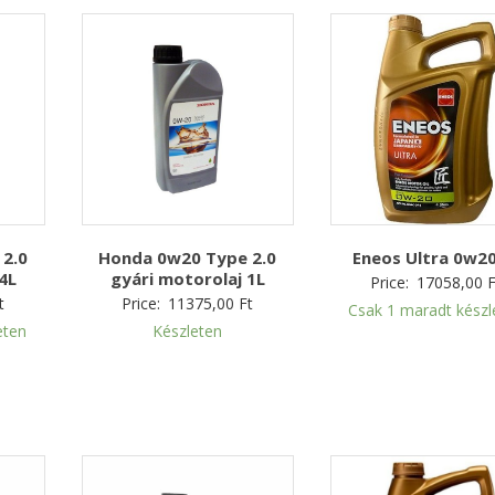
2.0
Honda 0w20 Type 2.0
Eneos Ultra 0w20
4L
gyári motorolaj 1L
Price:
17058,00
F
t
Price:
11375,00
Ft
Csak 1 maradt készl
eten
Készleten