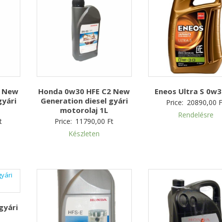
2 New
Honda 0w30 HFE C2 New
Eneos Ultra S 0w3
gyári
Generation diesel gyári
Price:
20890,00
F
motorolaj 1L
Rendelésre
t
Price:
11790,00
Ft
Készleten
gyári