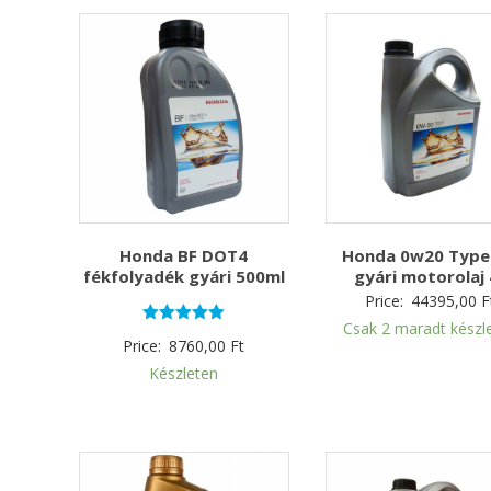
Honda BF DOT4
Honda 0w20 Type 
fékfolyadék gyári 500ml
gyári motorolaj 
Price:
44395,00
F
Csak 2 maradt készl
Értékelés:
Price:
8760,00
Ft
5.00
/ 5
Készleten