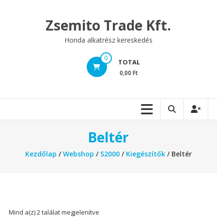
Skip
to
Zsemito Trade Kft.
content
Honda alkatrész kereskedés
0
TOTAL
0,00 Ft
Beltér
Kezdőlap
/
Webshop
/
S2000
/
Kiegészítők
/ Beltér
Mind a(z) 2 találat megjelenítve