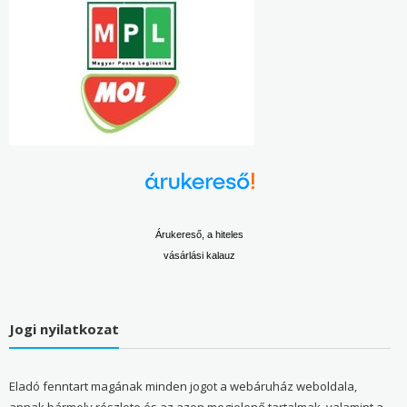
Árukereső, a hiteles
vásárlási kalauz
Jogi nyilatkozat
Eladó fenntart magának minden jogot a webáruház weboldala,
annak bármely részlete és az azon megjelenő tartalmak, valamint a