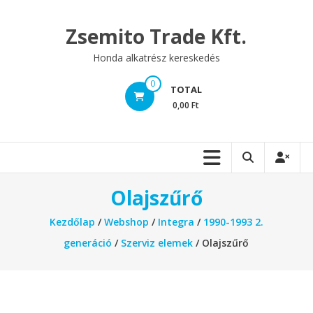
Skip
to
Zsemito Trade Kft.
content
Honda alkatrész kereskedés
0
TOTAL
0,00 Ft
Olajszűrő
Kezdőlap
/
Webshop
/
Integra
/
1990-1993 2.
generáció
/
Szerviz elemek
/ Olajszűrő