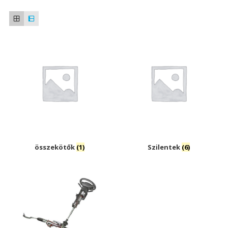
összekötők
(1)
Szilentek
(6)