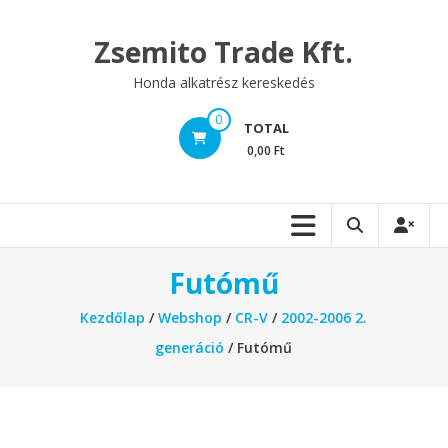
Skip
to
Zsemito Trade Kft.
content
Honda alkatrész kereskedés
0
TOTAL
0,00 Ft
Futómű
Kezdőlap
/
Webshop
/
CR-V
/
2002-2006 2.
generáció
/ Futómű