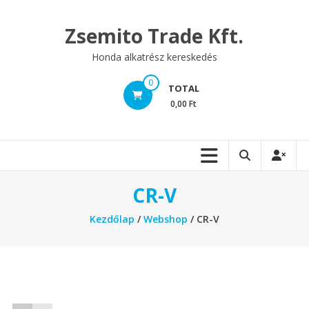
Skip
to
Zsemito Trade Kft.
content
Honda alkatrész kereskedés
0
TOTAL
0,00 Ft
CR-V
Kezdőlap
/
Webshop
/ CR-V