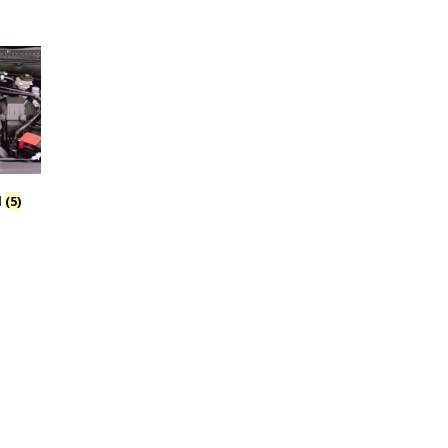
l
(5)