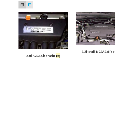
2.2i-ctdi N22A2 díze
2.0i K20A4 benzin
(6)