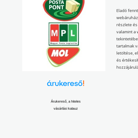
Eladó fenn
webáruház 
részlete és
valamint a
tekintetéb
tartalmak 
letöltése, 
és értékesí
hozzájárulá
Árukereső, a hiteles
vásárlási kalauz