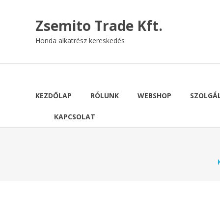
Skip
to
Zsemito Trade Kft.
content
Honda alkatrész kereskedés
KEZDŐLAP
RÓLUNK
WEBSHOP
SZOLGÁ
KAPCSOLAT