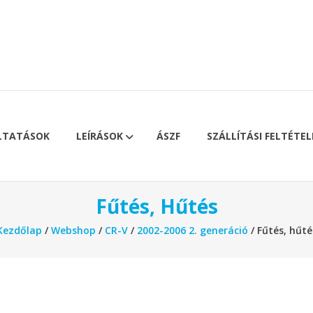
LTATÁSOK
LEÍRÁSOK
ÁSZF
SZÁLLÍTÁSI FELTÉTEL
Fűtés, Hűtés
Kezdőlap
/
Webshop
/
CR-V
/
2002-2006 2. generáció
/ Fűtés, hűté