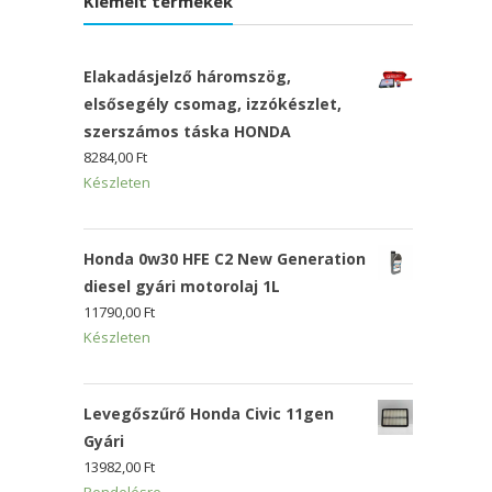
Kiemelt termékek
Elakadásjelző háromszög,
elsősegély csomag, izzókészlet,
szerszámos táska HONDA
8284,00
Ft
Készleten
Honda 0w30 HFE C2 New Generation
diesel gyári motorolaj 1L
11790,00
Ft
Készleten
Levegőszűrő Honda Civic 11gen
Gyári
13982,00
Ft