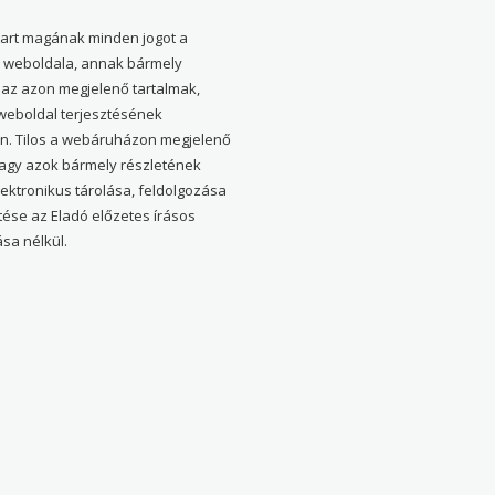
tart magának minden jogot a
weboldala, annak bármely
 az azon megjelenő tartalmak,
 weboldal terjesztésének
en. Tilos a webáruházon megjelenő
vagy azok bármely részletének
elektronikus tárolása, feldolgozása
tése az Eladó előzetes írásos
sa nélkül.