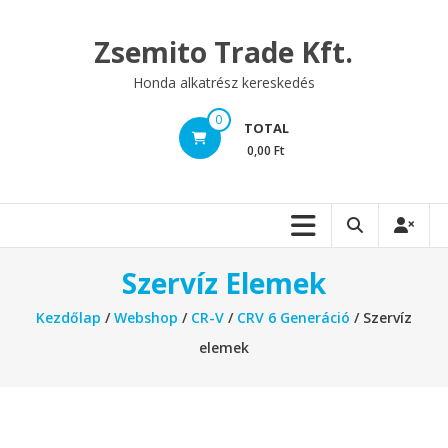
Skip
to
Zsemito Trade Kft.
content
Honda alkatrész kereskedés
0
TOTAL
0,00 Ft
Szervíz Elemek
Kezdőlap
/
Webshop
/
CR-V
/
CRV 6 Generáció
/ Szervíz
elemek