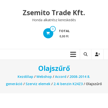
Skip
to
Zsemito Trade Kft.
content
Honda alkatrész kereskedés
0
TOTAL
0,00 Ft
Olajszűrő
Kezdőlap
/
Webshop
/
Accord
/
2008-2014 8.
generáció
/
Szerviz elemek
/
2.4i benzin K24Z3
/ Olajszűrő