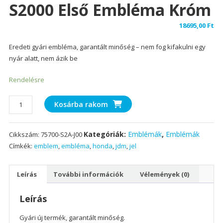
S2000 Első Embléma Króm
18695,00
Ft
Eredeti gyári embléma, garantált minőség – nem fog kifakulni egy
nyár alatt, nem ázik be
Rendelésre
S2000
Kosárba rakom
első
embléma
Kategóriák:
Emblémák
,
Emblémák
Cikkszám:
75700-S2A-J00
króm
Címkék:
emblem
,
embléma
,
honda
,
jdm
,
jel
mennyiség
Leírás
További információk
Vélemények (0)
Leírás
Gyári új termék, garantált minőség.