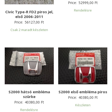
Price:
52999,00
Ft
Rendelésre
Civic Type-R FD2 piros jel,
első 2006-2011
Price:
56127,00
Ft
Csak 2 maradt készleten
S2000 hátsó embléma
S2000 első embléma piros
szürke
Price:
40380,00
Ft
Price:
40380,00
Ft
Készleten
Rendelésre