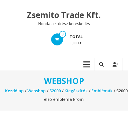
Skip
to
Zsemito Trade Kft.
content
Honda alkatrész kereskedés
0
TOTAL
0,00 Ft
WEBSHOP
Kezdőlap
/
Webshop
/
S2000
/
Kiegészítők
/
Emblémák
/ S2000
első embléma króm