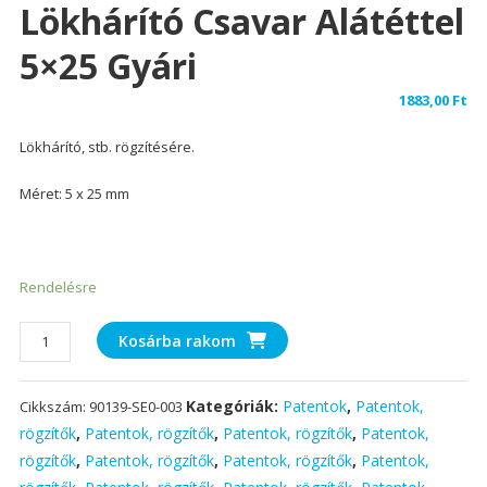
Lökhárító Csavar Alátéttel
5×25 Gyári
1883,00
Ft
Lökhárító, stb. rögzítésére.
Méret: 5 x 25 mm
Rendelésre
Lökhárító
Kosárba rakom
csavar
alátéttel
Kategóriák:
Patentok
,
Patentok,
Cikkszám:
90139-SE0-003
5x25
gyári
rögzítők
,
Patentok, rögzítők
,
Patentok, rögzítők
,
Patentok,
mennyiség
rögzítők
,
Patentok, rögzítők
,
Patentok, rögzítők
,
Patentok,