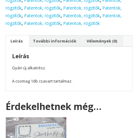
rögzítők
,
Patentok, rögzítők
,
Patentok, rögzítők
,
Patentok,
rögzítők
,
Patentok, rögzítők
,
Patentok, rögzítők
,
Patentok,
rögzítők
,
Patentok, rögzítők
,
Patentok, rögzítők
,
Patentok,
rögzítők
,
Patentok, rögzítők
,
Patentok, rögzítők
Leírás
További információk
Vélemények (0)
Leírás
Gyári új alkatrész.
A csomag 1db csavart tartalmaz.
Érdekelhetnek még…