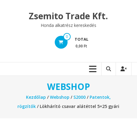
Skip
to
Zsemito Trade Kft.
content
Honda alkatrész kereskedés
0
TOTAL
0,00 Ft
WEBSHOP
Kezdőlap
/
Webshop
/
S2000
/
Patentok,
rögzítők
/ Lökhárító csavar alátéttel 5×25 gyári