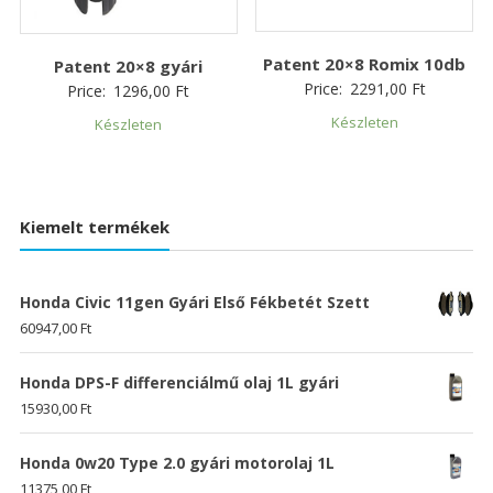
Patent 20×8 Romix 10db
Patent 20×8 gyári
Price:
2291,00
Ft
Price:
1296,00
Ft
Készleten
Készleten
Kiemelt termékek
Honda Civic 11gen Gyári Első Fékbetét Szett
60947,00
Ft
Honda DPS-F differenciálmű olaj 1L gyári
15930,00
Ft
Honda 0w20 Type 2.0 gyári motorolaj 1L
11375,00
Ft