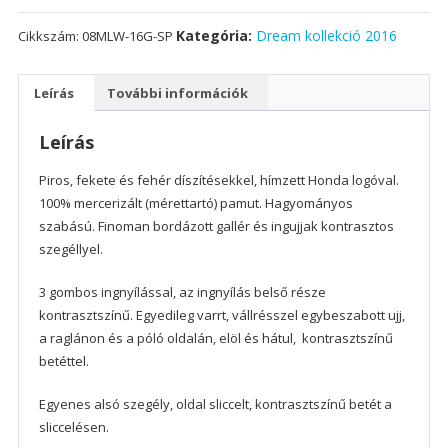
férfi
Kategória:
Dream kollekció 2016
Cikkszám:
08MLW-16G-SP
pólóing
2016
mennyiség
Leírás
További információk
Leírás
Piros, fekete és fehér díszítésekkel, hímzett Honda logóval.
100% mercerizált (mérettartó) pamut. Hagyományos
szabású. Finoman bordázott gallér és ingujjak kontrasztos
szegéllyel.
3 gombos ingnyílással, az ingnyílás belső része
kontrasztszínű. Egyedileg varrt, vállrésszel egybeszabott ujj,
a raglánon és a póló oldalán, elöl és hátul, kontrasztszínű
betéttel.
Egyenes alsó szegély, oldal sliccelt, kontrasztszínű betét a
sliccelésen.