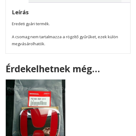
2005
mennyiség
Leírás
Eredeti gyári termék.
A csomag nem tartalmazza a rögzítő gyűrűket, ezek külön
megvásárolhatók.
Érdekelhetnek még…