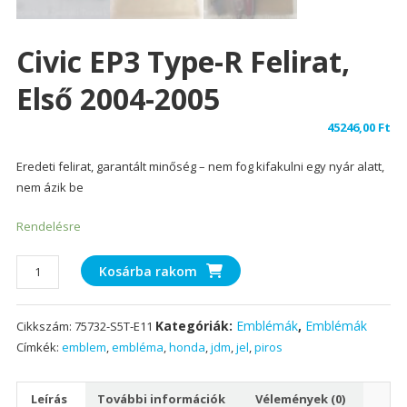
Civic EP3 Type-R Felirat,
Első 2004-2005
45246,00
Ft
Eredeti felirat, garantált minőség – nem fog kifakulni egy nyár alatt,
nem ázik be
Rendelésre
Civic
Kosárba rakom
EP3
Type-
Kategóriák:
Emblémák
,
Emblémák
Cikkszám:
75732-S5T-E11
R
Címkék:
emblem
,
embléma
,
honda
,
jdm
,
jel
,
piros
felirat,
első
2004-
Leírás
További információk
Vélemények (0)