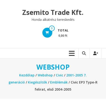
Skip
to
Zsemito Trade Kft.
content
Honda alkatrész kereskedés
0
TOTAL
0,00 Ft
WEBSHOP
Kezdőlap
/
Webshop
/
Civic
/
2001-2005 7.
generáció
/
Kiegészítők
/
Emblémák
/ Civic EP3 Type-R
felirat, első 2004-2005