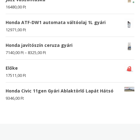
16480,00
Ft
Honda ATF-DW1 automata váltóolaj 1L gyári
12971,00
Ft
Honda javítószín ceruza gyári
7140,00
Ft
–
8325,00
Ft
Előke
17511,00
Ft
Honda Civic 11gen Gyári Ablaktörlő Lapát Hátsó
9346,00
Ft