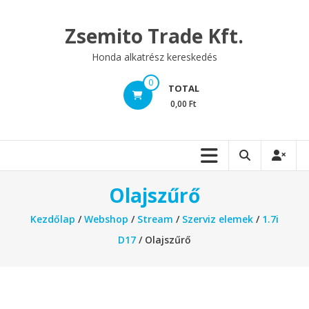
Skip
to
Zsemito Trade Kft.
content
Honda alkatrész kereskedés
0
TOTAL
0,00 Ft
Olajszűrő
Kezdőlap
/
Webshop
/
Stream
/
Szerviz elemek
/
1.7i
D17
/ Olajszűrő