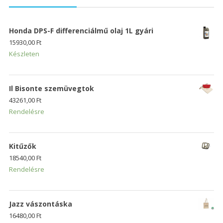
Honda DPS-F differenciálmű olaj 1L gyári
15930,00
Ft
Készleten
Il Bisonte szemüvegtok
43261,00
Ft
Rendelésre
Kitűzők
18540,00
Ft
Rendelésre
Jazz vászontáska
16480,00
Ft