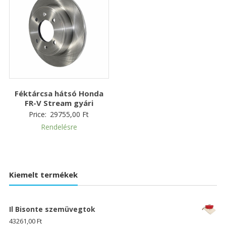
Féktárcsa hátsó Honda
FR-V Stream gyári
Price:
29755,00
Ft
Rendelésre
Kiemelt termékek
Il Bisonte szemüvegtok
43261,00
Ft