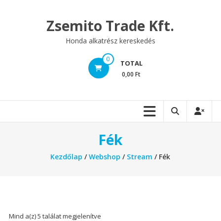
Skip
to
Zsemito Trade Kft.
content
Honda alkatrész kereskedés
0
TOTAL
0,00 Ft
Fék
Kezdőlap
/
Webshop
/
Stream
/ Fék
Mind a(z) 5 találat megjelenítve