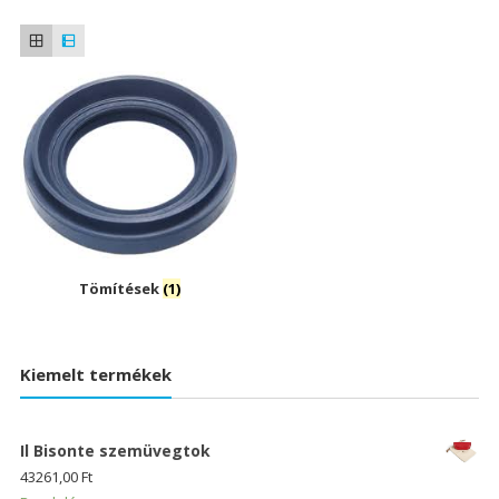
Tömítések
(1)
Kiemelt termékek
Il Bisonte szemüvegtok
43261,00
Ft