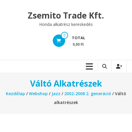
Skip
to
Zsemito Trade Kft.
content
Honda alkatrész kereskedés
0
TOTAL
0,00 Ft
Váltó Alkatrészek
Kezdőlap
/
Webshop
/
Jazz
/
2002-2008 2. generáció
/ Váltó
alkatrészek