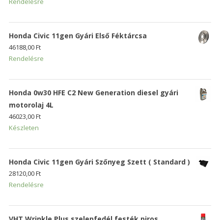
Rendelésre
Honda Civic 11gen Gyári Első Féktárcsa
46188,00
Ft
Rendelésre
Honda 0w30 HFE C2 New Generation diesel gyári
motorolaj 4L
46023,00
Ft
Készleten
Honda Civic 11gen Gyári Szőnyeg Szett ( Standard )
28120,00
Ft
Rendelésre
VHT Wrinkle Plus szelepfedél festék piros