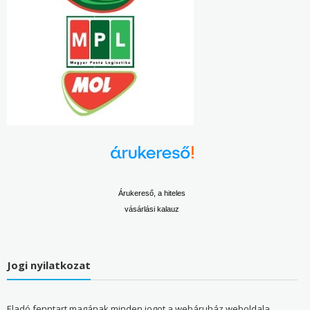
Árukereső, a hiteles
vásárlási kalauz
Jogi nyilatkozat
Eladó fenntart magának minden jogot a webáruház weboldala,