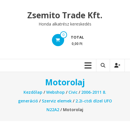
Skip
to
Zsemito Trade Kft.
content
Honda alkatrész kereskedés
0
TOTAL
0,00 Ft
Motorolaj
Kezdőlap
/
Webshop
/
Civic
/
2006-2011 8.
generáció
/
Szerviz elemek
/
2.2i-ctdi dízel UFO
N22A2
/ Motorolaj