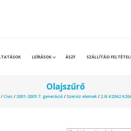
LTATÁSOK
LEÍRÁSOK
ÁSZF
SZÁLLÍTÁSI FELTÉTEL
Olajszűrő
/
Civic
/
2001-2005 7. generáció
/
Szerviz elemek
/
2.0i K20A2 K20