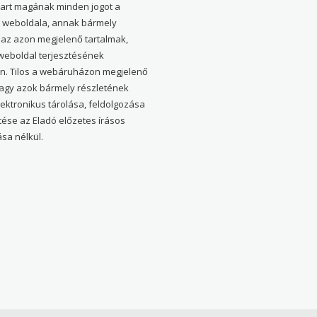
tart magának minden jogot a
weboldala, annak bármely
 az azon megjelenő tartalmak,
 weboldal terjesztésének
en. Tilos a webáruházon megjelenő
vagy azok bármely részletének
elektronikus tárolása, feldolgozása
tése az Eladó előzetes írásos
sa nélkül.