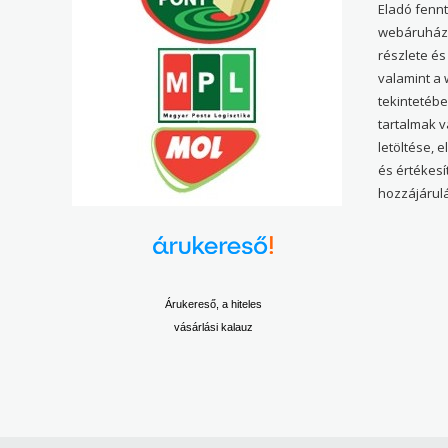
Eladó fenn
webáruház 
részlete és
valamint a
tekintetéb
tartalmak 
letöltése, 
és értékesí
hozzájárulá
Árukereső, a hiteles
vásárlási kalauz