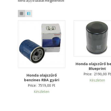
Mind a(z) 4 találat megjelenítve
Honda olajszűrő b
Blueprint
Price:
2190,00
F
Honda olajszűrő
benzines RBA gyári
Készleten
Price:
7519,00
Ft
Készleten