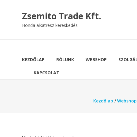
Skip
to
Zsemito Trade Kft.
content
Honda alkatrész kereskedés
KEZDŐLAP
RÓLUNK
WEBSHOP
SZOLGÁ
KAPCSOLAT
Kezdőlap
/
Webshop