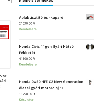
Kiemelt termékek
Ablaktisztító és -kaparó
21630,00
Ft
Rendelésre
Honda Civic 11gen Gyári Hátsó
Fékbetét
41190,00
Ft
Rendelésre
avar
ári
Honda 0w30 HFE C2 New Generation
t
diesel gyári motorolaj 1L
11790,00
Ft
Készleten