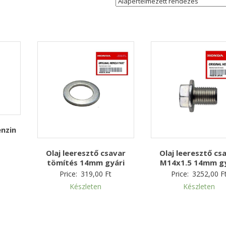
enzin
t
Olaj leeresztő csavar
Olaj leeresztő cs
tömítés 14mm gyári
M14x1.5 14mm gy
Price:
319,00
Ft
Price:
3252,00
F
Készleten
Készleten