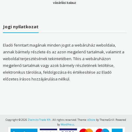
vásárlási kalauz
Jogi nyilatkozat
Eladó fenntart magának minden jogot a webáruház weboldala,
annak bármely részlete és az azon megjelenő tartalmak, valamint a
weboldal terjesztésének tekintetében. Tilos a webáruházon
megjelenő tartalmak vagy azok bármely részletének letöltése,
elektronikus tárolása, feldolgozása és értékesítése az Eladó
előzetes írásos hozzájárulása nélkül.
Copyright © 2026
Zsemito Trade Kft.
. All rights reserved. Theme:
eStore
by ThemeGrill. Powered
by
WordPress
.