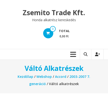
Skip
to
Zsemito Trade Kft.
content
Honda alkatrész kereskedés
0
TOTAL
0,00 Ft
Váltó Alkatrészek
Kezdőlap
/
Webshop
/
Accord
/
2003-2007 7.
generáció
/ Váltó alkatrészek