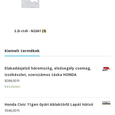
2.2i-ctdi - N22A1
(3)
Kiemelt termékek
Elakadásjelző háromszög, elsősegély csomag,
izzókészlet, szerszámos táska HONDA
8284,00
Ft
Készleten
Honda Civic 11gen Gyári Ablaktörlő Lapát Hátsó
9346,00
Ft