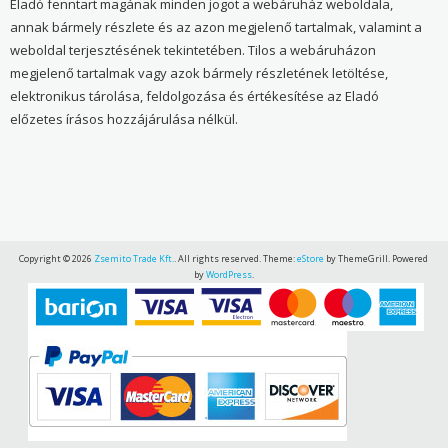
Eladó fenntart magának minden jogot a webáruház weboldala,
annak bármely részlete és az azon megjelenő tartalmak, valamint a
weboldal terjesztésének tekintetében. Tilos a webáruházon
megjelenő tartalmak vagy azok bármely részletének letöltése,
elektronikus tárolása, feldolgozása és értékesítése az Eladó
előzetes írásos hozzájárulása nélkül.
Copyright © 2026
Zsemito Trade Kft.
. All rights reserved. Theme:
eStore
by ThemeGrill. Powered
by
WordPress
.