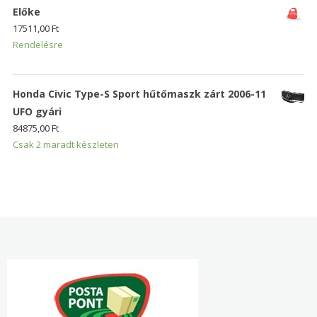
Előke
17511,00
Ft
Rendelésre
Honda Civic Type-S Sport hűtőmaszk zárt 2006-11
UFO gyári
84875,00
Ft
Csak 2 maradt készleten