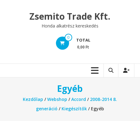
Skip
to
Zsemito Trade Kft.
content
Honda alkatrész kereskedés
0
TOTAL
0,00 Ft
Egyéb
Kezdőlap
/
Webshop
/
Accord
/
2008-2014 8.
generáció
/
Kiegészítők
/ Egyéb