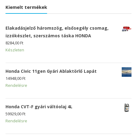
Kiemelt termékek
Elakadásjelző háromszög, elsősegély csomag,
izzókészlet, szerszámos táska HONDA
8284,00
Ft
Készleten
Honda Civic 11gen Gyári Ablaktörlő Lapát
14948,00
Ft
Rendelésre
Honda CVT-F gyári váltóolaj 4L
59929,00
Ft
Rendelésre