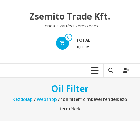
Skip
to
Zsemito Trade Kft.
content
Honda alkatrész kereskedés
0
TOTAL
0,00 Ft
Oil Filter
Kezdőlap
/
Webshop
/ “oil filter” címkével rendelkező
termékek