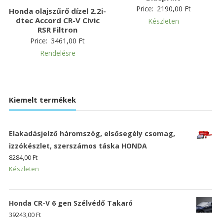
Price:
2190,00
Ft
Honda olajszűrő dízel 2.2i-
dtec Accord CR-V Civic
Készleten
RSR Filtron
Price:
3461,00
Ft
Rendelésre
Kiemelt termékek
Elakadásjelző háromszög, elsősegély csomag,
izzókészlet, szerszámos táska HONDA
8284,00
Ft
Készleten
Honda CR-V 6 gen Szélvédő Takaró
39243,00
Ft