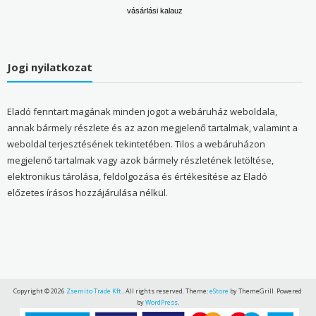
vásárlási kalauz
Jogi nyilatkozat
Eladó fenntart magának minden jogot a webáruház weboldala,
annak bármely részlete és az azon megjelenő tartalmak, valamint a
weboldal terjesztésének tekintetében. Tilos a webáruházon
megjelenő tartalmak vagy azok bármely részletének letöltése,
elektronikus tárolása, feldolgozása és értékesítése az Eladó
előzetes írásos hozzájárulása nélkül.
Copyright © 2026
Zsemito Trade Kft.
. All rights reserved. Theme:
eStore
by ThemeGrill. Powered
by
WordPress
.