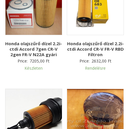
Honda olajszűrő dízel 2.2i-
Honda olajszűrő dízel 2.2i-
ctdi Accord 7gen CR-V
ctdi Accord CR-V FR-V RBD
2gen FR-V N22A gyári
Filtron
Price:
7205,00
Ft
Price:
2632,00
Ft
Készleten
Rendelésre