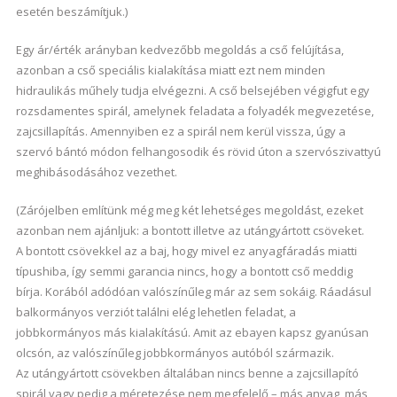
esetén beszámítjuk.)
Egy ár/érték arányban kedvezőbb megoldás a cső felújítása,
azonban a cső speciális kialakítása miatt ezt nem minden
hidraulikás műhely tudja elvégezni. A cső belsejében végigfut egy
rozsdamentes spirál, amelynek feladata a folyadék megvezetése,
zajcsillapítás. Amennyiben ez a spirál nem kerül vissza, úgy a
szervó bántó módon felhangosodik és rövid úton a szervószivattyú
meghibásodásához vezethet.
(Zárójelben említünk még meg két lehetséges megoldást, ezeket
azonban nem ajánljuk: a bontott illetve az utángyártott csöveket.
A bontott csövekkel az a baj, hogy mivel ez anyagfáradás miatti
típushiba, így semmi garancia nincs, hogy a bontott cső meddig
bírja. Korából adódóan valószínűleg már az sem sokáig. Ráadásul
balkormányos verziót találni elég lehetlen feladat, a
jobbkormányos más kialakítású. Amit az ebayen kapsz gyanúsan
olcsón, az valószínűleg jobbkormányos autóból származik.
Az utángyártott csövekben általában nincs benne a zajcsillapító
spirál vagy pedig a méretezése nem megfelelő – más anyag, más