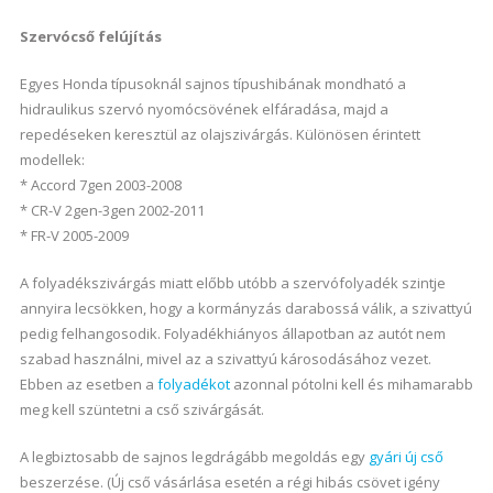
Szervócső felújítás
Egyes Honda típusoknál sajnos típushibának mondható a
hidraulikus szervó nyomócsövének elfáradása, majd a
repedéseken keresztül az olajszivárgás. Különösen érintett
modellek:
* Accord 7gen 2003-2008
* CR-V 2gen-3gen 2002-2011
* FR-V 2005-2009
A folyadékszivárgás miatt előbb utóbb a szervófolyadék szintje
annyira lecsökken, hogy a kormányzás darabossá válik, a szivattyú
pedig felhangosodik. Folyadékhiányos állapotban az autót nem
szabad használni, mivel az a szivattyú károsodásához vezet.
Ebben az esetben a
folyadékot
azonnal pótolni kell és mihamarabb
meg kell szüntetni a cső szivárgását.
A legbiztosabb de sajnos legdrágább megoldás egy
gyári új cső
beszerzése. (Új cső vásárlása esetén a régi hibás csövet igény