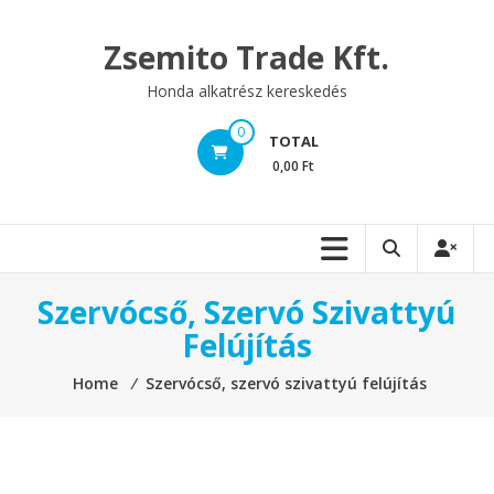
Skip
to
Zsemito Trade Kft.
content
Honda alkatrész kereskedés
0
TOTAL
0,00 Ft
Szervócső, Szervó Szivattyú
Felújítás
Home
⁄
Szervócső, szervó szivattyú felújítás