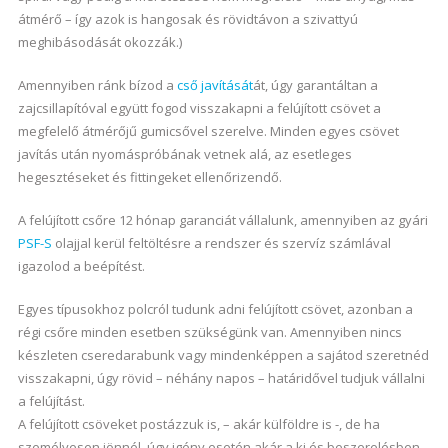
átmérő – így azok is hangosak és rövidtávon a szivattyú
meghibásodását okozzák.)
Amennyiben ránk bízod a
cső javítását
át, úgy garantáltan a
zajcsillapítóval együtt fogod visszakapni a felújított csövet a
megfelelő átmérőjű gumicsővel szerelve. Minden egyes csövet
javítás után nyomáspróbának vetnek alá, az esetleges
hegesztéseket és fittingeket ellenőrizendő.
A felújított csőre 12 hónap garanciát vállalunk, amennyiben az gyári
PSF-S
olajjal kerül feltöltésre a rendszer és szervíz számlával
igazolod a beépítést.
Egyes típusokhoz polcról tudunk adni felújított csövet, azonban a
régi csőre minden esetben szükségünk van. Amennyiben nincs
készleten cseredarabunk vagy mindenképpen a sajátod szeretnéd
visszakapni, úgy rövid – néhány napos – határidővel tudjuk vállalni
a felújítást.
A felújított csöveket postázzuk is, – akár külföldre is -, de ha
személyesen jönnél, úgy igény esetén akár a ki és beszerelésben