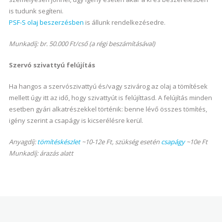
is tudunk segíteni.
PSF-S olaj beszerzésben
is állunk rendelkezésedre.
Munkadíj: br. 50.000 Ft/cső (a régi beszámításával)
Szervó szivattyú felújítás
Ha hangos a szervószivattyú és/vagy szivárog az olaj a tömítések
mellett úgy itt az idő, hogy szivattyút is felújíttasd. A felújítás minden
esetben gyári alkatrészekkel történik: benne lévő összes tömítés,
igény szerint a csapágy is kicserélésre kerül.
Anyagdíj:
tömítéskészlet
~10-12e Ft, szükség esetén
csapágy
~10e Ft
Munkadíj: árazás alatt