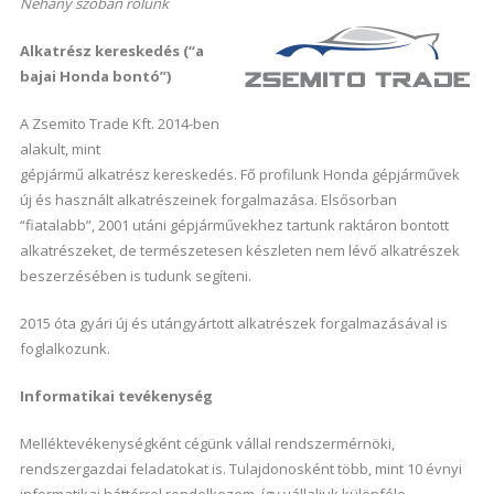
Néhány szóban rólunk
Alkatrész kereskedés (“a
bajai Honda bontó”)
A Zsemito Trade Kft. 2014-ben
alakult, mint
gépjármű alkatrész kereskedés. Fő profilunk Honda gépjárművek
új és használt alkatrészeinek forgalmazása. Elsősorban
“fiatalabb”, 2001 utáni gépjárművekhez tartunk raktáron bontott
alkatrészeket, de természetesen készleten nem lévő alkatrészek
beszerzésében is tudunk segíteni.
2015 óta gyári új és utángyártott alkatrészek forgalmazásával is
foglalkozunk.
Informatikai tevékenység
Melléktevékenységként cégünk vállal rendszermérnöki,
rendszergazdai feladatokat is. Tulajdonosként több, mint 10 évnyi