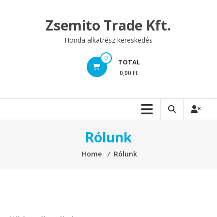
Skip
to
Zsemito Trade Kft.
content
Honda alkatrész kereskedés
0
TOTAL
0,00 Ft
Rólunk
Home
⁄
Rólunk